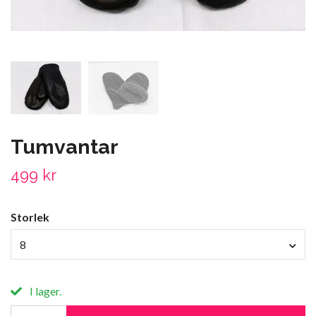
Tumvantar
499 kr
Storlek
8
I lager.