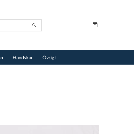
nn
Handskar
Övrigt