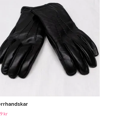
rrhandskar
9 kr