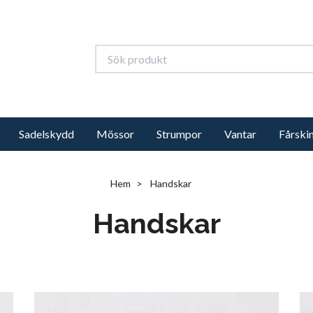
Sadelskydd
Mössor
Strumpor
Vantar
Fårski
Hem
Handskar
Handskar