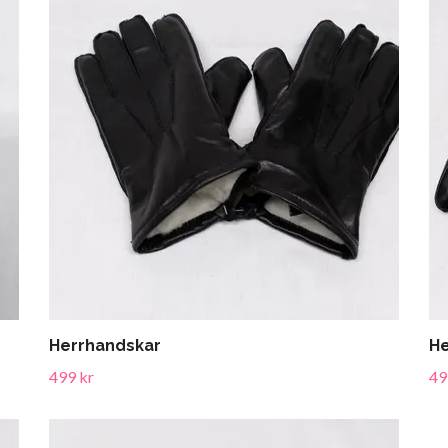
Herrhandskar
He
499 kr
49