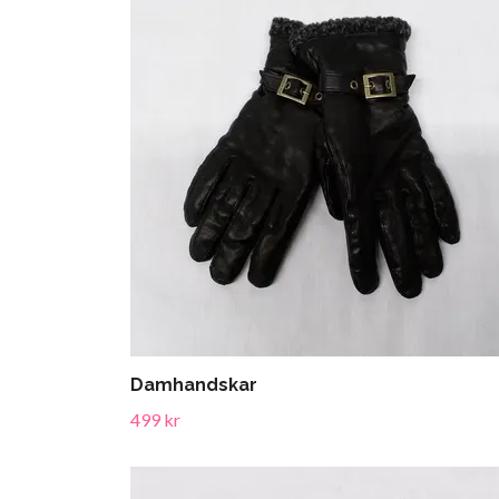
Damhandskar
499 kr