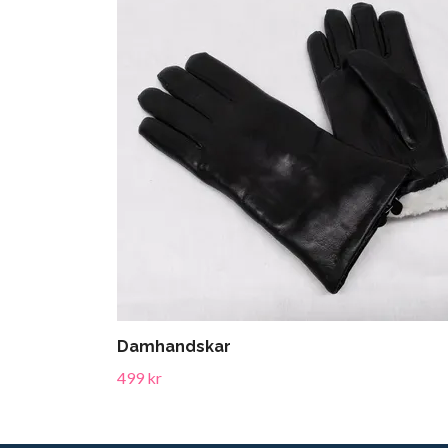
Damhandskar
499 kr