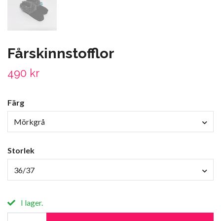
Fårskinnstofflor
490 kr
Färg
Mörkgrå
Storlek
36/37
I lager.