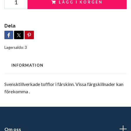
LÄGG I KORGEN
Dela
Lagersaldo:
3
INFORMATION
Svensktillverkade tofflor i fårskinn. Vissa färgskillnader kan
förekomma .
Om oss