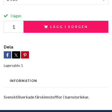
I lager.
LÄGG I KORGEN
Dela
Lagersaldo:
1
INFORMATION
Svensktillverkade fårskinnstofflor i barnstorlekar.