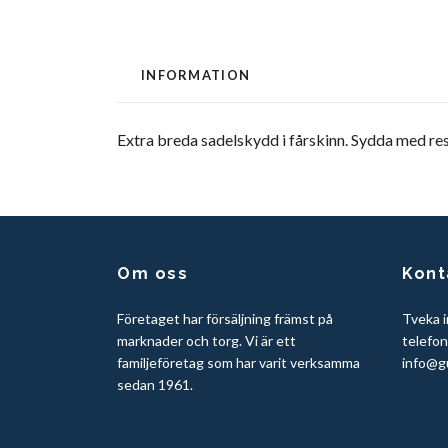
INFORMATION
Extra breda sadelskydd i fårskinn. Sydda med r
Om oss
Kont
Företaget har försäljning främst på
Tveka i
marknader och torg. Vi är ett
telefo
familjeföretag som har varit verksamma
info@g
sedan 1961.