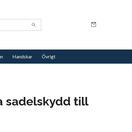
nn
Handskar
Övrigt
 sadelskydd till