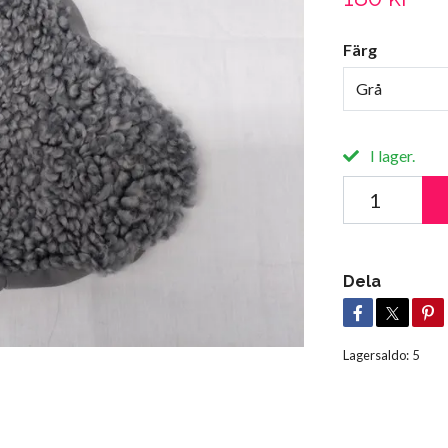
Färg
Grå
I lager.
Dela
Lagersaldo:
5