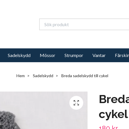
Sadelskydd
Mössor
Strumpor
Vantar
Fårski
Hem
Sadelskydd
Breda sadelskydd till cykel
Breda
cykel
180 kr