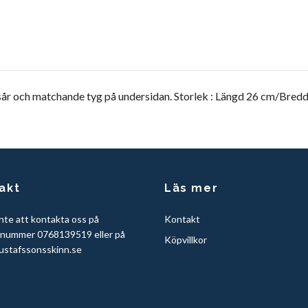
esår och matchande tyg på undersidan. Storlek : Längd 26 cm/Bred
akt
Läs mer
nte att kontakta oss på
Kontakt
nnummer 0768139519 eller på
Köpvillkor
ustafssonsskinn.se